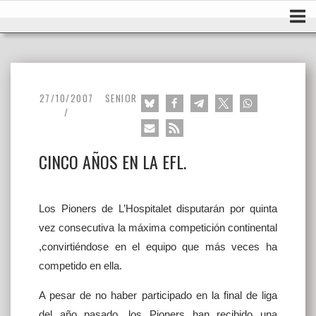
Ir
Inicio
al
contenido
27/10/2007
SENIOR
CINCO AÑOS EN LA EFL.
Los Pioners de L’Hospitalet disputarán por quinta
vez consecutiva la máxima competición continental
,convirtiéndose en el equipo que más veces ha
competido en ella.
A pesar de no haber participado en la final de liga
del año pasado, los Pioners han recibido una