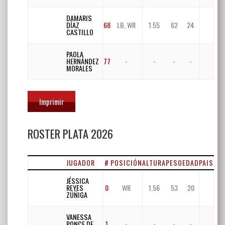
DAMARIS
DÍAZ
68
LB, WR
1.55
62
24
CASTILLO
PAOLA
HERNÁNDEZ
77
-
-
-
-
MORALES
Imprimir
ROSTER PLATA 2026
JUGADOR
#
POSICIÓN
ALTURA
PESO
EDAD
PAIS
JÉSSICA
REYES
0
WR
1.56
53
20
ZÚÑIGA
VANESSA
PONCE DE
1
-
-
-
-