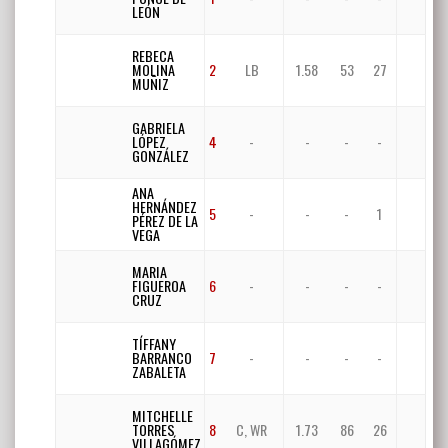
LEÓN
REBECA
MOLINA
2
LB
1.58
53
27
MUÑIZ
GABRIELA
LÓPEZ
4
-
-
-
-
GONZÁLEZ
ANA
HERNÁNDEZ
5
-
-
-
1
PÉREZ DE LA
VEGA
MARIA
FIGUEROA
6
-
-
-
-
CRUZ
TÍFFANY
BARRANCO
7
-
-
-
-
ZABALETA
MITCHELLE
TORRES
8
C, WR
1.73
86
26
VILLAGÓMEZ