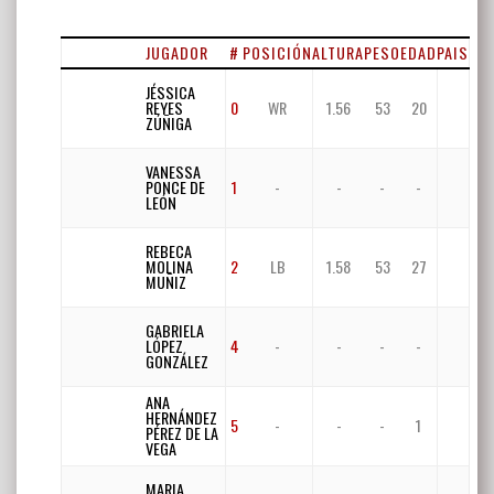
JUGADOR
#
POSICIÓN
ALTURA
PESO
EDAD
PAIS
JÉSSICA
REYES
0
WR
1.56
53
20
ZÚÑIGA
VANESSA
PONCE DE
1
-
-
-
-
LEÓN
REBECA
MOLINA
2
LB
1.58
53
27
MUÑIZ
GABRIELA
LÓPEZ
4
-
-
-
-
GONZÁLEZ
ANA
HERNÁNDEZ
5
-
-
-
1
PÉREZ DE LA
VEGA
MARIA