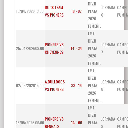
DIV.II
DUCK TEAM
JORNADA
CAMP
18/04/2026
13:00
18 - 07
PLATA
VS PIONERS
6
PUMIT
2026
FEMENIL
LMT
DIV.II
PIONERS VS
JORNADA
CAMP
25/04/2026
09:00
14 - 34
PLATA
CHEYENNES
7
PUMIT
2026
FEMENIL
LMT
DIV.II
A.BULLDOGS
JORNADA
CAMP
02/05/2026
15:00
33 - 14
PLATA
VS PIONERS
8
PUMIT
2026
FEMENIL
LMT
DIV.II
PIONERS VS
JORNADA
CAMP
16/05/2026
09:00
14 - 00
PLATA
BENGALS
9
PUMIT