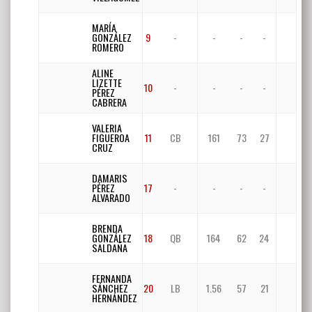
MARÍA
GONZÁLEZ
9
-
-
-
-
ROMERO
ALINE
LIZETTE
10
-
-
-
-
PÉREZ
CABRERA
VALERIA
FIGUEROA
11
CB
161
73
27
CRUZ
DAMARIS
PÉREZ
17
-
-
-
-
ALVARADO
BRENDA
GONZÁLEZ
18
QB
164
62
24
SALDAÑA
FERNANDA
SÁNCHEZ
20
LB
1.56
57
21
HERNÁNDEZ