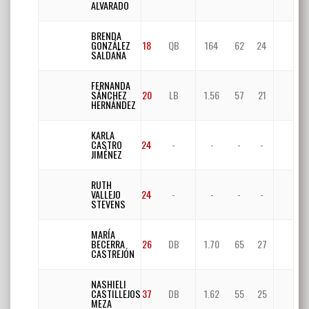
ALVARADO
BRENDA
GONZÁLEZ
18
QB
164
62
24
SALDAÑA
FERNANDA
SÁNCHEZ
20
LB
1.56
57
21
HERNÁNDEZ
KARLA
CASTRO
24
-
-
-
-
JIMÉNEZ
RUTH
VALLEJO
24
-
-
-
-
STEVENS
MARÍA
BECERRA
26
DB
1.70
65
27
CASTREJÓN
NASHIELI
CASTILLEJOS
37
DB
1.62
55
25
MEZA