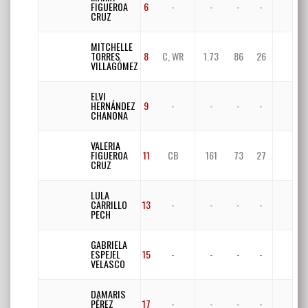
FIGUEROA
6
-
-
-
-
CRUZ
MITCHELLE
TORRES
8
C, WR
1.73
86
26
VILLAGÓMEZ
ELVI
HERNÁNDEZ
9
-
-
-
-
CHANONA
VALERIA
FIGUEROA
11
CB
161
73
27
CRUZ
LULA
CARRILLO
13
-
-
-
-
PECH
GABRIELA
ESPEJEL
15
-
-
-
-
VELASCO
DAMARIS
PÉREZ
17
-
-
-
-