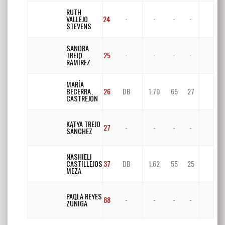
RUTH
VALLEJO
24
-
-
-
-
STEVENS
SANDRA
TREJO
25
-
-
-
-
RAMÍREZ
MARÍA
BECERRA
26
DB
1.70
65
27
CASTREJÓN
KATYA TREJO
27
-
-
-
-
SÁNCHEZ
NASHIELI
CASTILLEJOS
37
DB
1.62
55
25
MEZA
PAOLA REYES
88
-
-
-
-
ZÚÑIGA