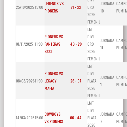
LEGENDS VS
JORNADA
CAMP
25/10/2025
15:00
21 - 22
ORO
PIONERS
10
PUMIT
2025
FEMENIL
LMT
PIONERS VS
DIV.II
JORNADA
CAMP
01/11/2025
11:00
PANTERAS
43 - 20
ORO
11
PUMIT
SXXI
2025
FEMENIL
LMT
PIONERS VS
DIV.II
JORNADA
CAMP
08/03/2026
11:00
LEGACY
26 - 07
PLATA
1
PUMIT
MAFIA
2026
FEMENIL
LMT
DIV.II
COWBOYS
JORNADA
CAMP
14/03/2026
15:00
06 - 44
PLATA
VS PIONERS
2
PUMIT
2026