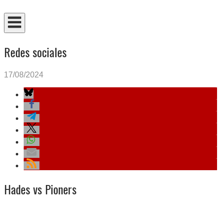
Ir
Inicio
al
contenido
Redes sociales
17/08/2024
Hades vs Pioners