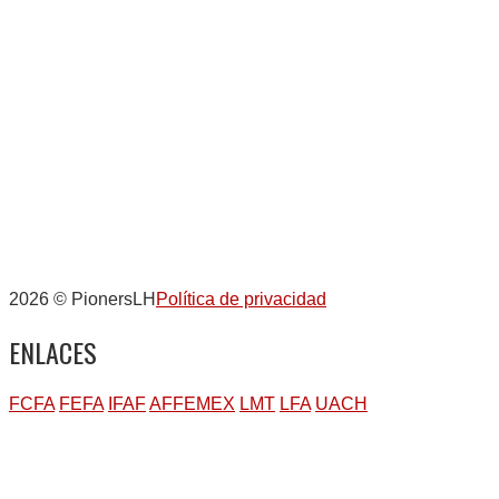
2026 © PionersLH
Política de privacidad
ENLACES
FCFA
FEFA
IFAF
AFFEMEX
LMT
LFA
UACH
Volver
arriba