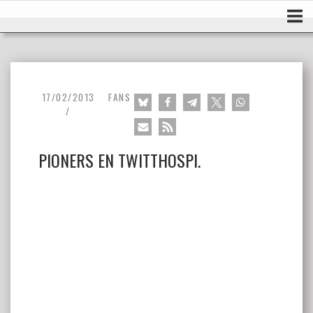
Ir
Inicio
al
contenido
17/02/2013
FANS
PIONERS EN TWITTHOSPI.