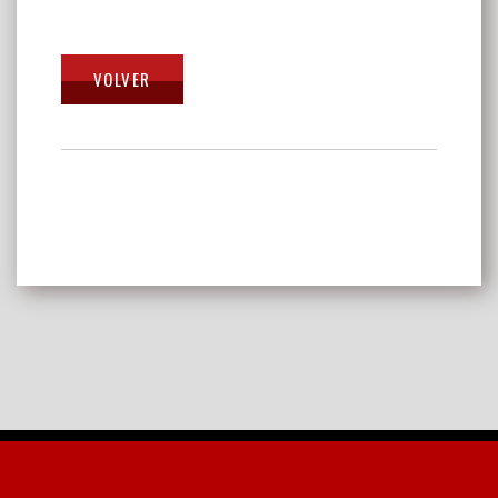
Navegación
de
entradas