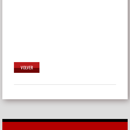
Navegación
de
entradas