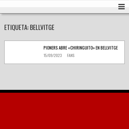
Ir
Inicio
al
contenido
ETIQUETA:
BELLVITGE
PIONERS ABRE «CHIRINGUITO» EN BELLVITGE
15/09/2023
FANS