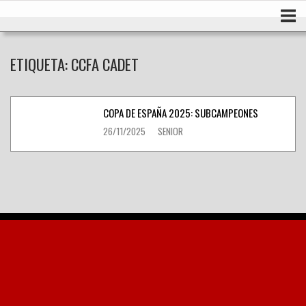
Ir
Inicio
al
contenido
ETIQUETA:
CCFA CADET
COPA DE ESPAÑA 2025: SUBCAMPEONES
26/11/2025
SENIOR