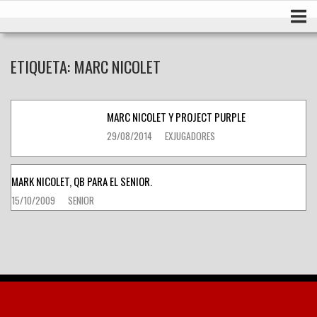
Ir
Inicio
al
contenido
ETIQUETA:
MARC NICOLET
MARC NICOLET Y PROJECT PURPLE
29/08/2014
EXJUGADORES
MARK NICOLET, QB PARA EL SENIOR.
15/10/2009
SENIOR