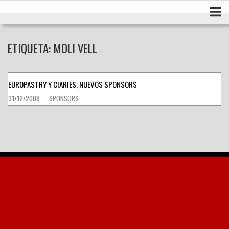
Ir
Inicio
al
contenido
ETIQUETA:
MOLI VELL
EUROPASTRY Y CIARIES, NUEVOS SPONSORS
31/12/2008
SPONSORS