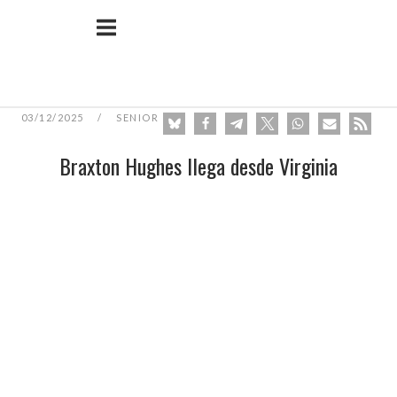
Ir
Inicio
al
contenido
03/12/2025
SENIOR
Braxton Hughes llega desde Virginia