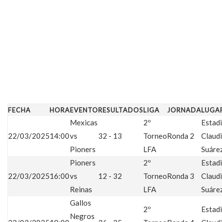
FECHA
HORA
EVENTO
RESULTADOS
LIGA
JORNADA
LUGA
Mexicas
2º
Estad
22/03/2025
14:00
vs
32 - 13
Torneo
Ronda 2
Claud
Pioners
LFA
Suáre
Pioners
2º
Estad
22/03/2025
16:00
vs
12 - 32
Torneo
Ronda 3
Claud
Reinas
LFA
Suáre
Gallos
2º
Estad
Negros