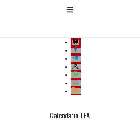
Ir
Inicio
al
contenido
Calendario LFA