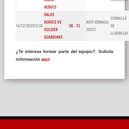
HEROES
HALAS
CORNELLÀ
HEROES VS
NGFF
JORNADA
14/12/2025
13:30
06 - 13
DE
SOLDIER
2025
1
LLOBREGAT
GUARDIANS
¿Te interesa formar parte del equipo?. Solicita
información
aquí