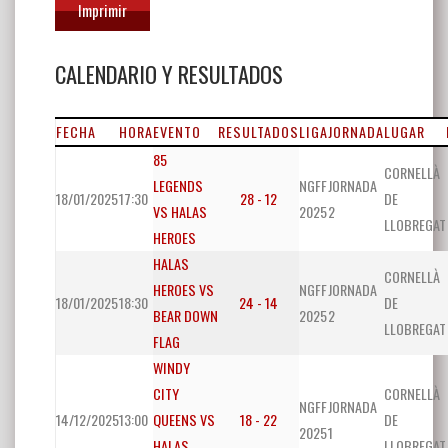
Imprimir
CALENDARIO Y RESULTADOS
FECHA
HORA
EVENTO
RESULTADOS
LIGA
JORNADA
LUGAR
85
CORNELLÀ
LEGENDS
NGFF
JORNADA
18/01/2025
17:30
28 - 12
DE
VS HALAS
2025
2
LLOBREGAT
HEROES
HALAS
CORNELLÀ
HEROES VS
NGFF
JORNADA
18/01/2025
18:30
24 - 14
DE
BEAR DOWN
2025
2
LLOBREGAT
FLAG
WINDY
CITY
CORNELLÀ
NGFF
JORNADA
14/12/2025
13:00
QUEENS VS
18 - 22
DE
2025
1
HALAS
LLOBREGAT