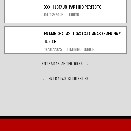
XXXIII LCFA JR: PARTIDO PERFECTO
04/02/2025
JUNIOR
EN MARCHA LAS LIGAS CATALANAS FEMENINA Y
JUNIOR
17/01/2025
FEMENINO
JUNIOR
,
Navegación
ENTRADAS ANTERIORES
→
de
ENTRADAS SIGUIENTES
←
entradas