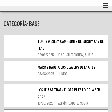
Ir
Inicio
al
contenido
CATEGORÍA:
BASE
TONI Y WESLEY, CAMPEONES DE EUROPA U17 DE
FLAG
07/09/2025
FLAG
SELECCIONES
SUB17
,
,
MARC Y RAÚL, A LOS BEAVERS DE LA GFL2
03/08/2025
JUNIOR
LOS U17 SE TRAEN EL 3ER PUESTO DE LA SFB
2025
10/06/2025
ALEVÍN
CADETE
SUB17
,
,