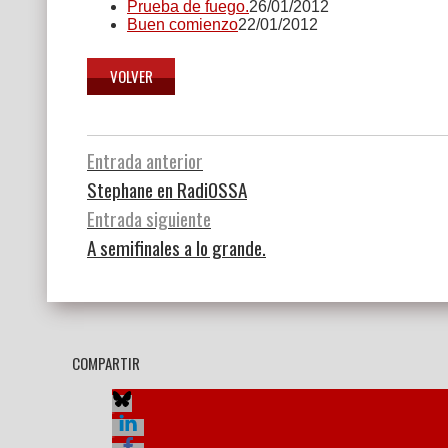
Prueba de fuego.
26/01/2012
Buen comienzo
22/01/2012
Navegación
Entrada anterior
Stephane en RadiOSSA
de
Entrada siguiente
entradas
A semifinales a lo grande.
COMPARTIR