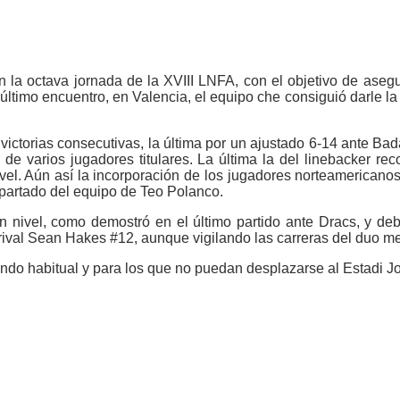
n la octava jornada de la XVIII LNFA, con el objetivo de asegu
 último encuentro, en Valencia, el equipo che consiguió darle la
 3 victorias consecutivas, la última por un ajustado 6-14 ante 
s de varios jugadores titulares. La última la del linebacker r
el. Aún así la incorporación de los jugadores norteamericano
partado del equipo de Teo Polanco.
 nivel, como demostró en el último partido ante Dracs, y deb
 rival Sean Hakes #12, aunque vigilando las carreras del duo 
endo habitual y para los que no puedan desplazarse al Estadi J