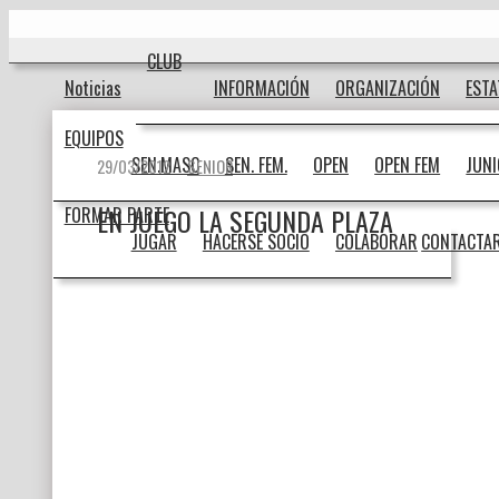
Ir
Inicio
al
contenido
CLUB
Noticias
INFORMACIÓN
ORGANIZACIÓN
EST
EQUIPOS
SEN.MASC
SEN. FEM.
OPEN
OPEN FEM
JUN
29/03/2012
SENIOR
EN JUEGO LA SEGUNDA PLAZA
FORMAR PARTE
JUGAR
HACERSE SOCIO
COLABORAR
CONTACTA