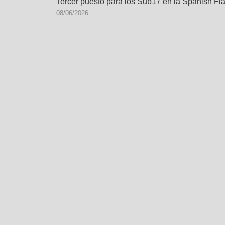
Tercer puesto para los Sub17 en la Spanish Fl
08/06/2026