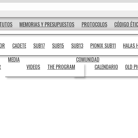
ATUTOS
MEMORIAS Y PRESUPUESTOS
PROTOCOLOS
CÓDIGO ÉTI
IOR
CADETE
SUB17
SUB15
SUB13
PIONIX SUB11
HALAS 
MEDIA
COMUNIDAD
R
VIDEOS
THE PROGRAM
CALENDARIO
OLD P