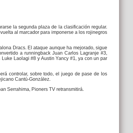
rarse la segunda plaza de la clasificación regular.
 vuelta al marcador para imponerse a los rojinegros
Badalona Dracs. El ataque aunque ha mejorado, sigue
econvertido a runningback Juan Carlos Lagranje #3,
s Luke Laolagi #8 y Austin Yancy #1, ya con un par
erá controlar, sobre todo, el juego de pase de los
mejicano Cantú-González.
oan Serrahima, Pioners TV retransmitirá.