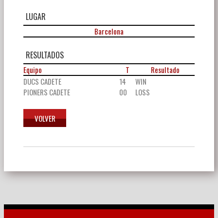
LUGAR
Barcelona
RESULTADOS
Equipo
T
Resultado
DUCS CADETE
14
WIN
PIONERS CADETE
00
LOSS
Navegación
de
entradas