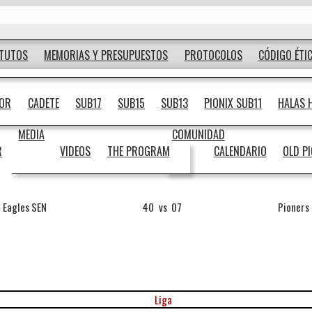
ATUTOS
MEMORIAS Y PRESUPUESTOS
PROTOCOLOS
CÓDIGO ÉTI
IOR
CADETE
SUB17
SUB15
SUB13
PIONIX SUB11
HALAS 
MEDIA
COMUNIDAD
R
VIDEOS
THE PROGRAM
CALENDARIO
OLD P
Eagles SEN
40
vs
07
Pioners
Liga