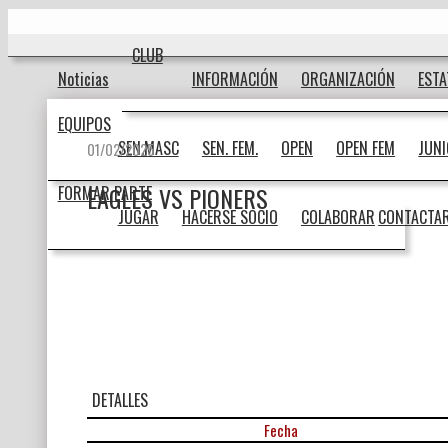
Ir
Inicio
al
contenido
CLUB
Noticias
INFORMACIÓN
ORGANIZACIÓN
EST
EQUIPOS
SEN.MASC
SEN. FEM.
OPEN
OPEN FEM
JUN
01/02/2025
EAGLES VS PIONERS
FORMAR PARTE
JUGAR
HACERSE SOCIO
COLABORAR
CONTACTA
DETALLES
Fecha