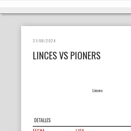
Ir
Inicio
al
contenido
31/08/2024
LINCES VS PIONERS
Linces
DETALLES
FECHA
LIGA