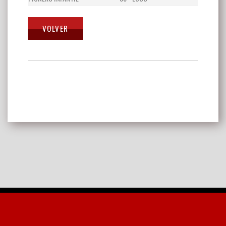
Navegación
de
entradas