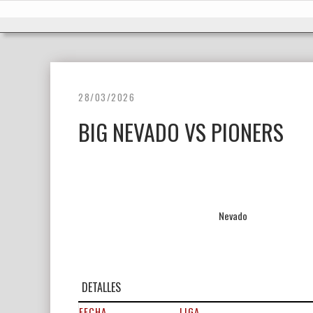
Ir
Inicio
al
contenido
28/03/2026
BIG NEVADO VS PIONERS
Nevado
DETALLES
FECHA
LIGA