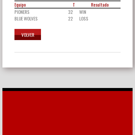
Equipo
T
Resultado
PIONERS
32
WIN
BLUE WOLVES
22
LOSS
Navegación
de
entradas