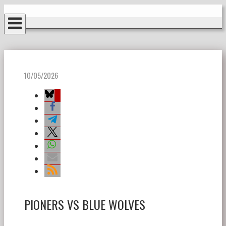
Ir
Inicio
al
contenido
10/05/2026
PIONERS VS BLUE WOLVES