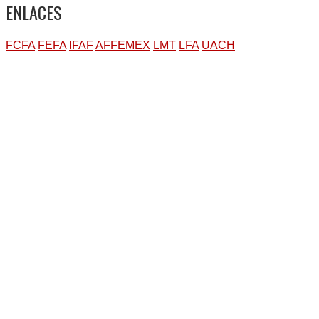
ENLACES
FCFA
FEFA
IFAF
AFFEMEX
LMT
LFA
UACH
Volver
arriba