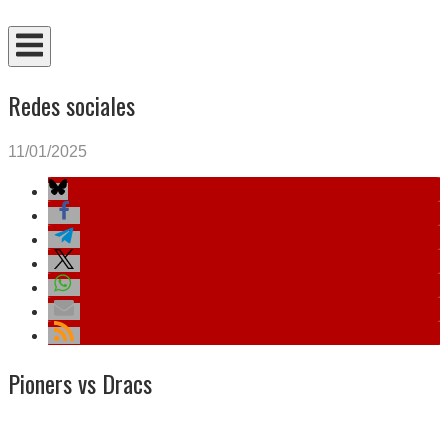
Ir
Inicio
al
contenido
Redes sociales
11/01/2025
Pioners vs Dracs