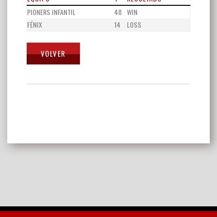
PIONERS INFANTIL
48
WIN
FÉNIX
14
LOSS
Navegación
de
entradas