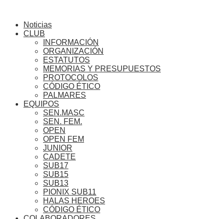
Ir
Inicio
al
Noticias
contenido
CLUB
INFORMACIÓN
ORGANIZACIÓN
ESTATUTOS
MEMORIAS Y PRESUPUESTOS
PROTOCOLOS
CÓDIGO ÉTICO
PALMARES
EQUIPOS
SEN.MASC
SEN. FEM.
OPEN
OPEN FEM
JUNIOR
CADETE
SUB17
SUB15
SUB13
PIONIX SUB11
HALAS HEROES
CÓDIGO ÉTICO
COLABORADORES