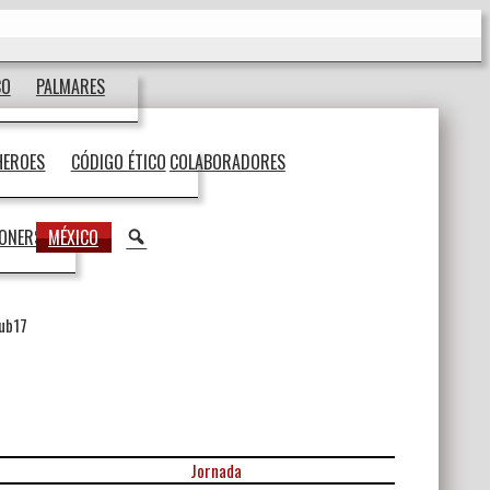
CO
PALMARES
HEROES
CÓDIGO ÉTICO
COLABORADORES
BUSCAR
IONERS
MÉXICO
ub17
Jornada