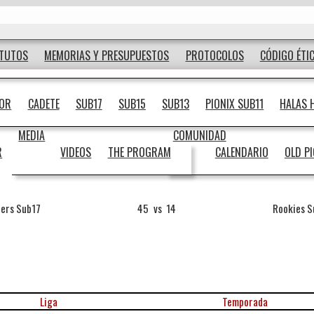
ATUTOS
MEMORIAS Y PRESUPUESTOS
PROTOCOLOS
CÓDIGO ÉTI
IOR
CADETE
SUB17
SUB15
SUB13
PIONIX SUB11
HALAS 
MEDIA
COMUNIDAD
R
VIDEOS
THE PROGRAM
CALENDARIO
OLD P
ners Sub17
45
vs
14
Rookies S
Liga
Temporada