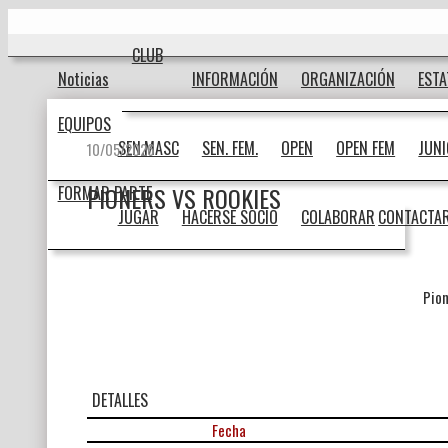
Ir
Inicio
al
contenido
CLUB
Noticias
INFORMACIÓN
ORGANIZACIÓN
EST
EQUIPOS
SEN.MASC
SEN. FEM.
OPEN
OPEN FEM
JUN
10/05/2026
PIONERS VS ROOKIES
FORMAR PARTE
JUGAR
HACERSE SOCIO
COLABORAR
CONTACTA
Pio
DETALLES
Fecha