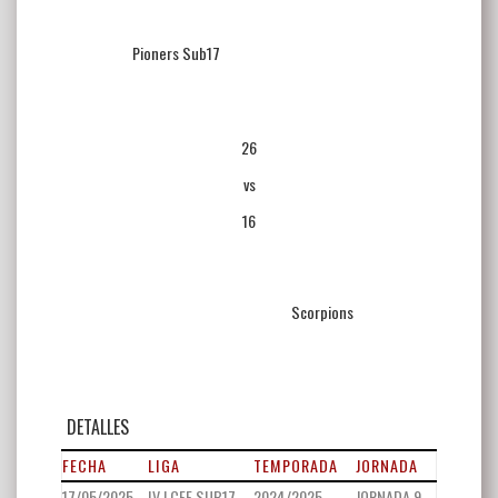
Pioners Sub17
26
vs
16
Scorpions
DETALLES
FECHA
LIGA
TEMPORADA
JORNADA
17/05/2025
IV LCFF SUB17
2024/2025
JORNADA 9