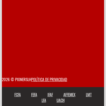
2026 © PIONERSLH
POLÍTICA DE PRIVACIDAD
FCFA
FEFA
IFAF
AFFEMEX
LMT
LFA
UACH