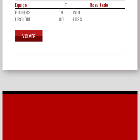
Equipo
T
Resultado
PIONERS
19
WIN
UROLOKI
00
LOSS
Navegación
de
entradas