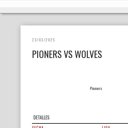
Ir
Inicio
al
contenido
23/03/2025
PIONERS VS WOLVES
Pioners
DETALLES
FECHA
LIGA