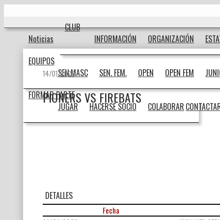
Ir
Inicio
al
contenido
CLUB
Noticias
INFORMACIÓN
ORGANIZACIÓN
EST
EQUIPOS
SEN.MASC
SEN. FEM.
OPEN
OPEN FEM
JUN
14/01/2023
PIONERS VS FIREBATS
FORMAR PARTE
JUGAR
HACERSE SOCIO
COLABORAR
CONTACTA
DETALLES
Fecha