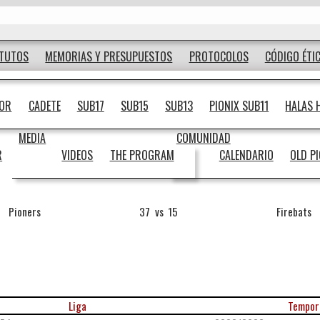
ATUTOS
MEMORIAS Y PRESUPUESTOS
PROTOCOLOS
CÓDIGO ÉTI
IOR
CADETE
SUB17
SUB15
SUB13
PIONIX SUB11
HALAS 
MEDIA
COMUNIDAD
R
VIDEOS
THE PROGRAM
CALENDARIO
OLD P
Pioners
37
vs
15
Firebats
Liga
Tempor