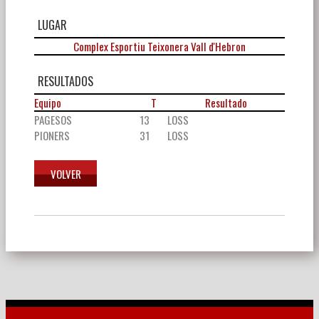
LUGAR
Complex Esportiu Teixonera Vall d'Hebron
RESULTADOS
Equipo
T
Resultado
PAGESOS
13
LOSS
PIONERS
31
LOSS
Navegación
de
entradas