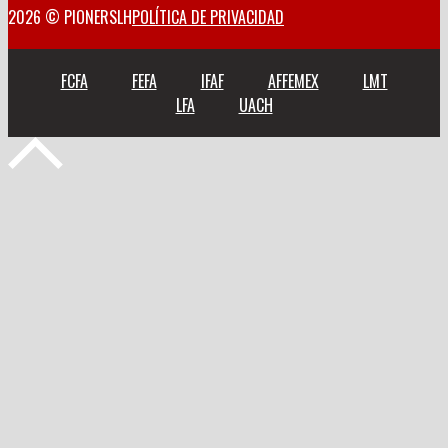
2026 © PIONERSLH
POLÍTICA DE PRIVACIDAD
FCFA
FEFA
IFAF
AFFEMEX
LMT
LFA
UACH
Volver
arriba