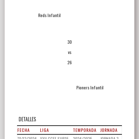
Reds Infantil
30
vs
26
Pioners Infantil
DETALLES
FECHA
LIGA
TEMPORADA
JORNADA
21/12/2024
XXII CCFF SUB15
2024/2025
JORNADA 3