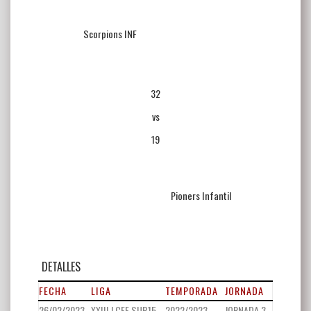
Scorpions INF
32
vs
19
Pioners Infantil
DETALLES
FECHA
LIGA
TEMPORADA
JORNADA
26/02/2023
XXIII LCFF SUB15
2022/2023
JORNADA 3