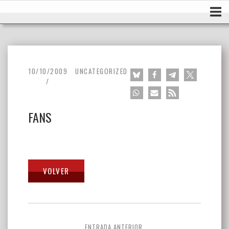
Ir
Inicio
al
contenido
10/10/2009
UNCATEGORIZED
FANS
Navegación
ENTRADA ANTERIOR