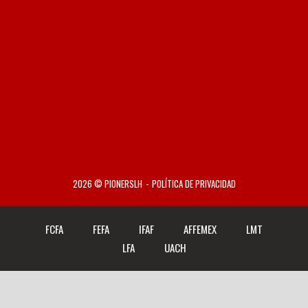
2026 © PIONERSLH
POLÍTICA DE PRIVACIDAD
FCFA
FEFA
IFAF
AFFEMEX
LMT
LFA
UACH