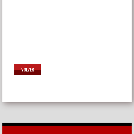
Navegación
de
entradas