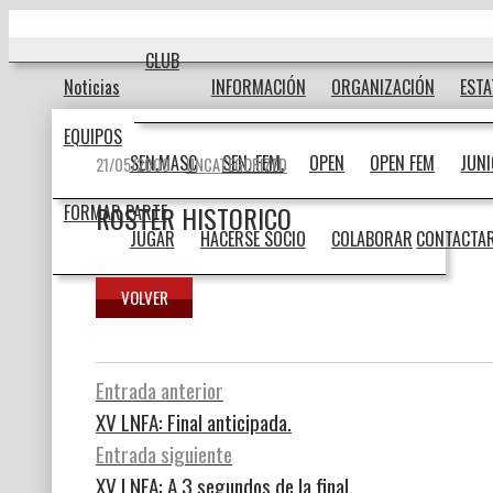
Ir
Inicio
al
contenido
CLUB
Noticias
INFORMACIÓN
ORGANIZACIÓN
EST
EQUIPOS
SEN.MASC
SEN. FEM.
OPEN
OPEN FEM
JUN
21/05/2009
UNCATEGORIZED
ROSTER HISTORICO
FORMAR PARTE
JUGAR
HACERSE SOCIO
COLABORAR
CONTACTA
Navegación
Entrada anterior
XV LNFA: Final anticipada.
de
Entrada siguiente
entradas
XV LNFA: A 3 segundos de la final.