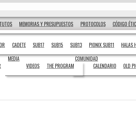
ATUTOS
MEMORIAS Y PRESUPUESTOS
PROTOCOLOS
CÓDIGO ÉTI
IOR
CADETE
SUB17
SUB15
SUB13
PIONIX SUB11
HALAS 
MEDIA
COMUNIDAD
R
VIDEOS
THE PROGRAM
CALENDARIO
OLD P