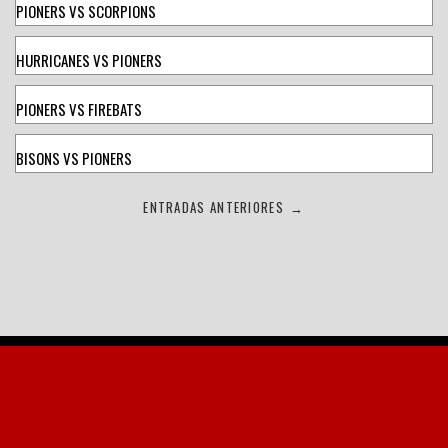
PIONERS VS SCORPIONS
HURRICANES VS PIONERS
PIONERS VS FIREBATS
BISONS VS PIONERS
Navegación
ENTRADAS ANTERIORES
→
de
entradas