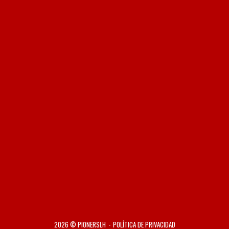
2026 © PIONERSLH
POLÍTICA DE PRIVACIDAD