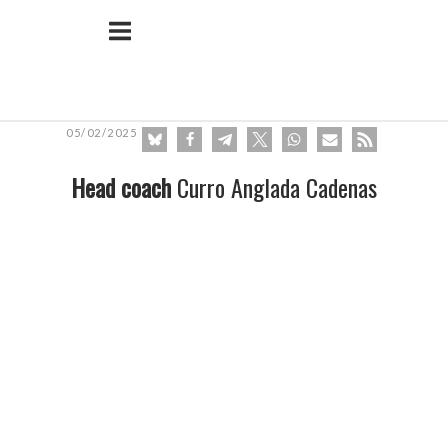
Ir
Inicio
al
contenido
05/02/2025
Head coach
Curro Anglada Cadenas