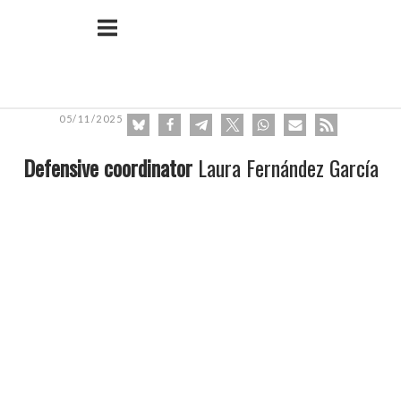
Ir
Inicio
al
contenido
05/11/2025
Defensive coordinator
Laura Fernández García