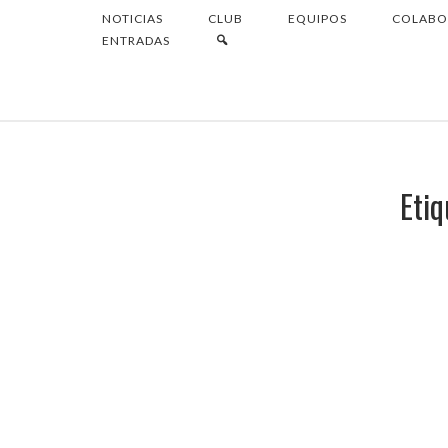
Ir
NOTICIAS
CLUB
EQUIPOS
COLABO
Inicio
al
BUSCAR
ENTRADAS
contenido
Etiq