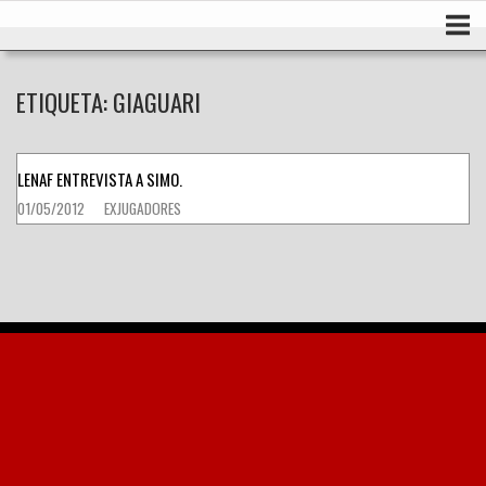
Ir
Inicio
al
contenido
ETIQUETA:
GIAGUARI
LENAF ENTREVISTA A SIMO.
01/05/2012
EXJUGADORES