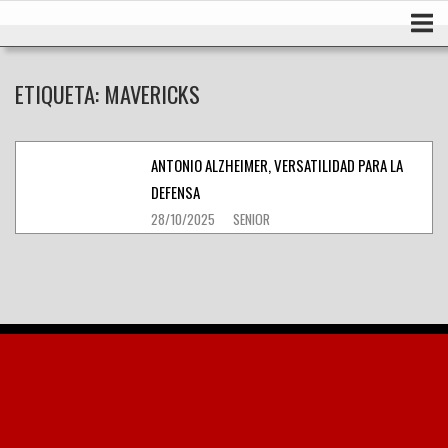
Ir
Inicio
al
contenido
ETIQUETA:
MAVERICKS
ANTONIO ALZHEIMER, VERSATILIDAD PARA LA
DEFENSA
28/10/2025
SENIOR