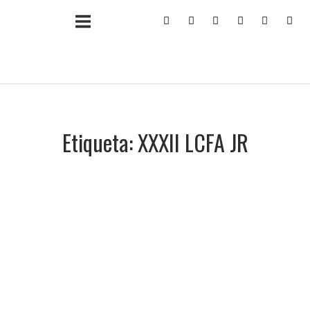
Ir
Inicio
al
contenido
Etiqueta:
XXXII LCFA JR