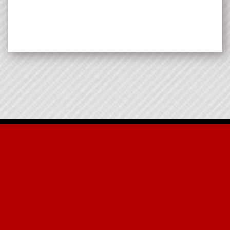
Navegación
de
entradas