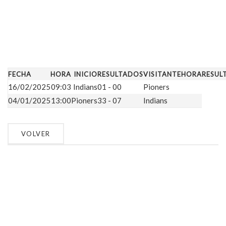
FECHA
HORA
INICIO
RESULTADOS
VISITANTE
HORA
RESUL
16/02/2025
09:03
Indians
01 - 00
Pioners
04/01/2025
13:00
Pioners
33 - 07
Indians
Navegación
de