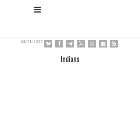
Ir
Inicio
al
contenido
08/01/2025
Indians