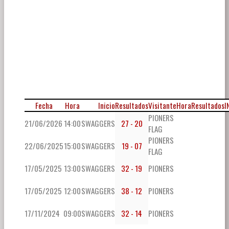
Fecha
Hora
Inicio
Resultados
Visitante
Hora
Resultados
I
PIONERS
21/06/2026
14:00
SWAGGERS
27 - 20
FLAG
PIONERS
22/06/2025
15:00
SWAGGERS
19 - 07
FLAG
17/05/2025
13:00
SWAGGERS
32 - 19
PIONERS
17/05/2025
12:00
SWAGGERS
38 - 12
PIONERS
17/11/2024
09:00
SWAGGERS
32 - 14
PIONERS