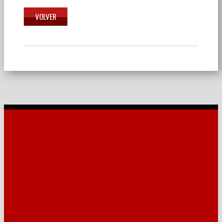
Navegación
de
entradas