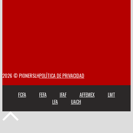
2026 © PIONERSLH
POLÍTICA DE PRIVACIDAD
FCFA
FEFA
IFAF
AFFEMEX
LMT
LFA
UACH
Volver
arriba