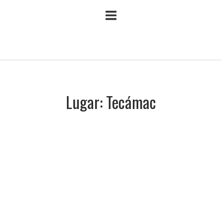
Ir
Inicio
al
contenido
Lugar:
Tecámac