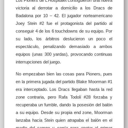
Los Pioners de L’Hospitalet consiguieron una nueva
victoria al derrotar a domicilio a los Dracs de
Badalona por 10 – 42. El jugador norteamericano
Joey Stein #2 fue el protagonista del partido al
conseguir 4 de los 6 touchdowns de su equipo. Por
su lado, los árbitros deslucieron un poco el
espectáculo, penalizando demasiado a ambos
equipos (unas 300 yardas), provocando continuas
interrupciones del juego.
No empezaban bien las cosas para Pioners, pues
en la primera jugada del partido Blake Moorman #1
era interceptado. Los Dracs llegaban hasta la red
zone contraria, pero Rafa Todolí #28 forzaba y
recuperaba un fumble, dando la posesión del balón
a su equipo. Desde su propia end zone, Moorman
lanzaba hacia Stein quien atrapaba el balón en el
medio del campo y corría para anotar el primer