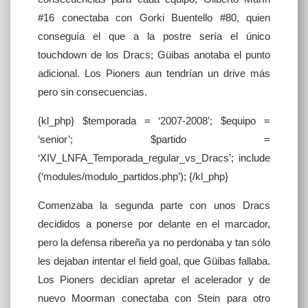
#16 conectaba con Gorki Buentello #80, quien
conseguía el que a la postre sería el único
touchdown de los Dracs; Güibas anotaba el punto
adicional. Los Pioners aun tendrían un drive más
pero sin consecuencias.
{kl_php} $temporada = ‘2007-2008’; $equipo =
‘senior’; $partido =
‘XIV_LNFA_Temporada_regular_vs_Dracs’; include
(‘modules/modulo_partidos.php’); {/kl_php}
Comenzaba la segunda parte con unos Dracs
decididos a ponerse por delante en el marcador,
pero la defensa ribereña ya no perdonaba y tan sólo
les dejaban intentar el field goal, que Güibas fallaba.
Los Pioners decidían apretar el acelerador y de
nuevo Moorman conectaba con Stein para otro