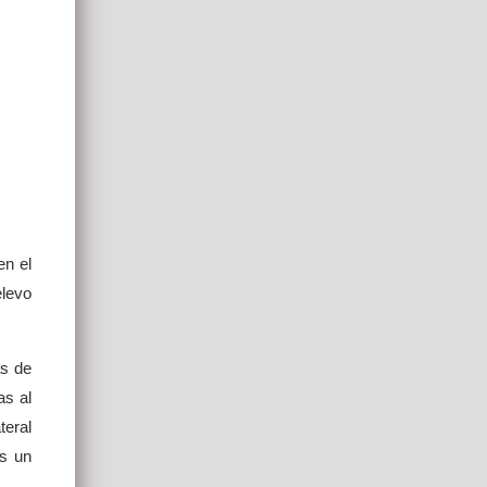
en el
levo
as de
as al
teral
as un