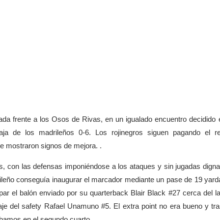
da frente a los Osos de Rivas, en un igualado encuentro decidido 
taja de los madrileños 0-6. Los rojinegros siguen pagando el re
e mostraron signos de mejora. .
os, con las defensas imponiéndose a los ataques y sin jugadas dign
rileño conseguía inaugurar el marcador mediante un pase de 19 yard
 el balón enviado por su quarterback Blair Black #27 cerca del la
caje del safety Rafael Unamuno #5. El extra point no era bueno y tr
ábamos en el segundo cuarto.