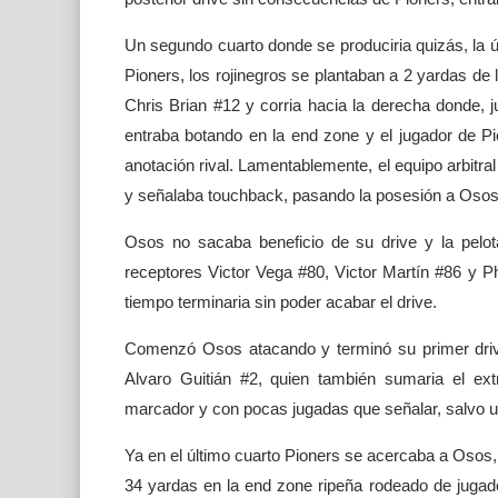
Un segundo cuarto donde se produciria quizás, la ún
Pioners, los rojinegros se plantaban a 2 yardas de l
Chris Brian #12 y corria hacia la derecha donde, j
entraba botando en la end zone y el jugador de Pi
anotación rival. Lamentablemente, el equipo arbitral
y señalaba touchback, pasando la posesión a Osos
Osos no sacaba beneficio de su drive y la pelo
receptores Victor Vega #80, Victor Martín #86 y P
tiempo terminaria sin poder acabar el drive.
Comenzó Osos atacando y terminó su primer driv
Alvaro Guitián #2, quien también sumaria el ext
marcador y con pocas jugadas que señalar, salvo un
Ya en el último cuarto Pioners se acercaba a Osos,
34 yardas en la end zone ripeña rodeado de jugador