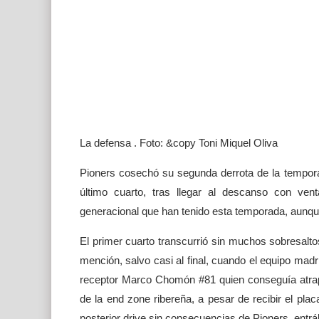
La defensa . Foto: &copy Toni Miquel Oliva
Pioners cosechó su segunda derrota de la tempora
último cuarto, tras llegar al descanso con ven
generacional que han tenido esta temporada, aunqu
El primer cuarto transcurrió sin muchos sobresalt
mención, salvo casi al final, cuando el equipo mad
receptor Marco Chomón #81 quien conseguía atrapar
de la end zone ribereña, a pesar de recibir el pla
posterior drive sin consecuencias de Pioners, entr