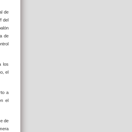
al de
f del
balón
na de
ntrol
 los
o, el
to a
en el
se de
imera