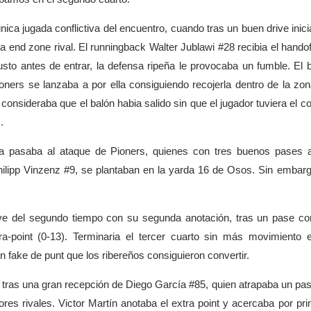
ica jugada conflictiva del encuentro, cuando tras un buen drive inici
a end zone rival. El runningback Walter Jublawi #28 recibia el handof
usto antes de entrar, la defensa ripeña le provocaba un fumble. El 
oners se lanzaba a por ella consiguiendo recojerla dentro de la zo
 consideraba que el balón habia salido sin que el jugador tuviera el co
.
ta pasaba al ataque de Pioners, quienes con tres buenos pases a
hilipp Vinzenz #9, se plantaban en la yarda 16 de Osos. Sin embarg
e del segundo tiempo con su segunda anotación, tras un pase cor
ra-point (0-13). Terminaria el tercer cuarto sin más movimiento 
 fake de punt que los ribereños consiguieron convertir.
 tras una gran recepción de Diego García #85, quien atrapaba un pa
es rivales. Victor Martín anotaba el extra point y acercaba por pr