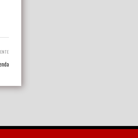
IENTE
enda