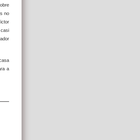
sobre
rs no
ictor
 casi
cador
casa
ara a