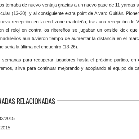
 Osos tomaba de nuevo ventaja gracias a un nuevo pase de 11 yardas 
lar (13-20), y al consiguiente extra point de Alvaro Guitián. Pione
nueva recepción en la end zone madrileña, tras una recepción de V
on el reloj en contra los ribereños se jugaban un onside kick que
 madrileños aun tuvieron tiempo de aumentar la distancia en el mar
 seria la última del encuentro (13-26).
semanas para recuperar jugadores hasta el próximo partido, en 
eremos, sirva para continuar mejorando y acoplando al equipo de c
RADAS RELACIONADAS
02/2015
/2015