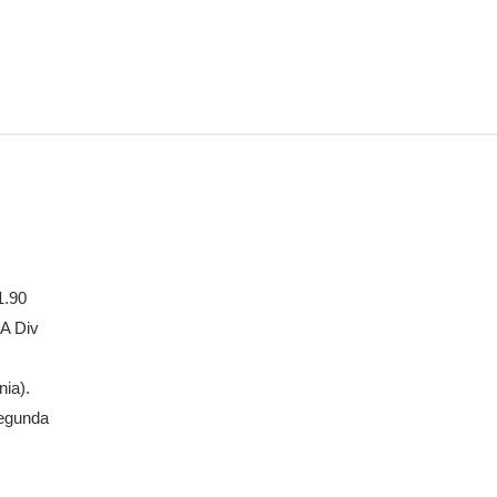
1.90
AA Div
nia).
segunda