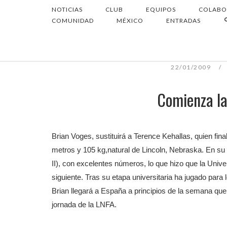
Ir
NOTICIAS
CLUB
EQUIPOS
COLABO
Inicio
al
COMUNIDAD
MÉXICO
ENTRADAS
contenido
22/01/2009
Comienza la
Brian Voges, sustituirá a Terence Kehallas, quien fin
metros y 105 kg,natural de Lincoln, Nebraska. En s
II), con excelentes números, lo que hizo que la Unive
siguiente. Tras su etapa universitaria ha jugado para
Brian llegará a España a principios de la semana que 
jornada de la LNFA.