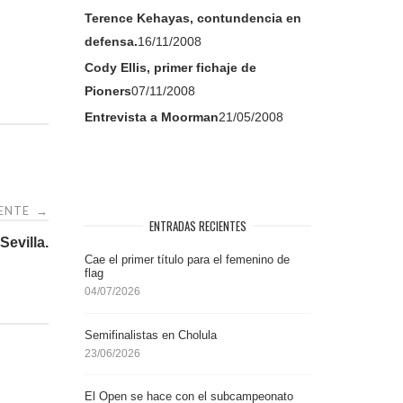
Terence Kehayas, contundencia en
defensa.
16/11/2008
Cody Ellis, primer fichaje de
Pioners
07/11/2008
Entrevista a Moorman
21/05/2008
IENTE
→
ENTRADAS RECIENTES
Sevilla.
Cae el primer título para el femenino de
flag
04/07/2026
Semifinalistas en Cholula
23/06/2026
El Open se hace con el subcampeonato