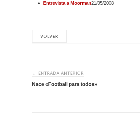
Entrevista a Moorman
21/05/2008
Navegación
ENTRADA ANTERIOR
←
de
Nace «Football para todos»
entradas