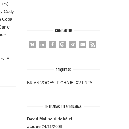
ones)
) y Cody
la Copa
Daniel
COMPARTIR
imer
es. El
ETIQUETAS
,
,
BRIAN VOGES
FICHAJE
XV LNFA
ENTRADAS RELACIONADAS
David Malino dirigirá el
ataque.
24/11/2008