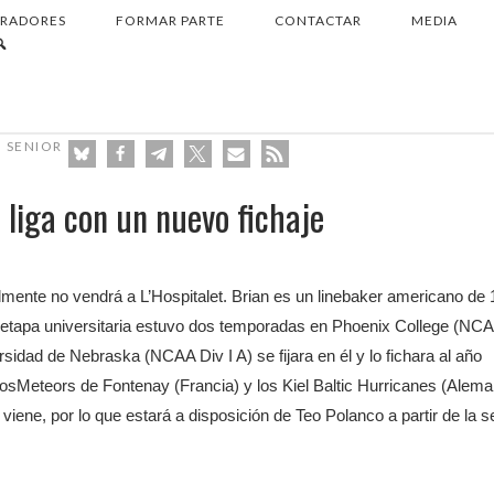
RADORES
FORMAR PARTE
CONTACTAR
MEDIA
BUSCAR
SENIOR
 liga con un nuevo fichaje
almente no vendrá a L’Hospitalet. Brian es un linebaker americano de 
u etapa universitaria estuvo dos temporadas en Phoenix College (NC
rsidad de Nebraska (NCAA Div I A) se fijara en él y lo fichara al año
 losMeteors de Fontenay (Francia) y los Kiel Baltic Hurricanes (Alema
viene, por lo que estará a disposición de Teo Polanco a partir de la 